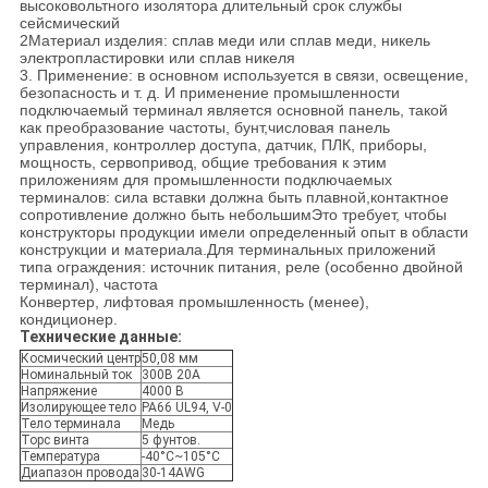
высоковольтного изолятора длительный срок службы
сейсмический
2Материал изделия: сплав меди или сплав меди, никель
электропластировки или сплав никеля
3. Применение: в основном используется в связи, освещение,
безопасность и т. д. И применение промышленности
подключаемый терминал является основной панель, такой
как преобразование частоты, бунт,числовая панель
управления, контроллер доступа, датчик, ПЛК, приборы,
мощность, сервопривод, общие требования к этим
приложениям для промышленности подключаемых
терминалов: сила вставки должна быть плавной,контактное
сопротивление должно быть небольшимЭто требует, чтобы
конструкторы продукции имели определенный опыт в области
конструкции и материала.Для терминальных приложений
типа ограждения: источник питания, реле (особенно двойной
терминал), частота
Конвертер, лифтовая промышленность (менее),
кондиционер.
Технические данные:
Космический центр
50,08 мм
Номинальный ток
300В 20А
Напряжение
4000 В
Изолирующее тело
PA66 UL94, V-0
Тело терминала
Медь
Торс винта
5 фунтов.
Температура
-40°C~105°C
Диапазон провода
30-14AWG