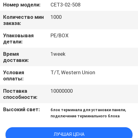
КАЧЕСТВА
Номер модели:
CET3-02-508
Количество мин
1000
СВЯЖИТЕСЬ
заказа:
МЫ
Упаковывая
PE/BOX
детали:
СПРОСИТЕ
Время
1week
доставки:
ЦИТАТУ
Условия
T/T, Western Union
оплаты:
COMPANY
Поставка
10000000
NEWS
способности:
Высокий свет:
,
блок терминала для установки панели
КАРТА
подключение терминального блока
САЙТА
ЛУЧШАЯ ЦЕНА