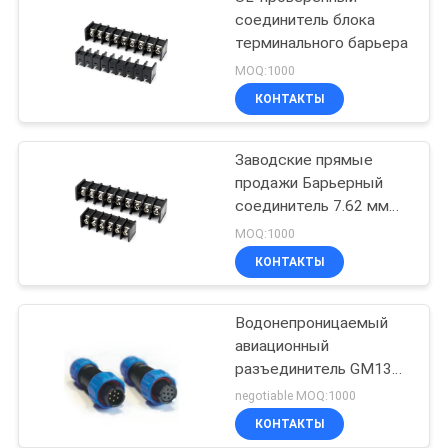
соединитель блока
терминального барьера
MOQ:1000
КОНТАКТЫ
Заводские прямые
продажи Барьерный
соединитель 7.62 мм
Пич настройки цвета и
MOQ:1000
штифтов
КОНТАКТЫ
Водонепроницаемый
авиационный
разъединитель GM1310
7Поля мужской и
negotiable MOQ:1000
женский 200В 5А
КОНТАКТЫ