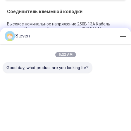
Соединитель клеммной колодки
Высокое номинальное напряжение 250В 13А Кабель
питания Совместный разъединитель GM1311 Мужчина
Женщина
Steven
Высоковольтный соединитель кабеля питания GM1311
5:33 AM
250В 13А Кабель питания Совместный соединитель
GM1311 Мужчина Женщина Авиационный разъем
Good day, what product are you looking for?
Популярные категории
Все
Соединитель 
Женский 
Заголовка Pin 
Соединитель 
Мужчины
Заголовка
Соединитель 
Сборка Кабеля С 
Заголовка PCB
Плоской Лентой
Соединитель 
Сборки 