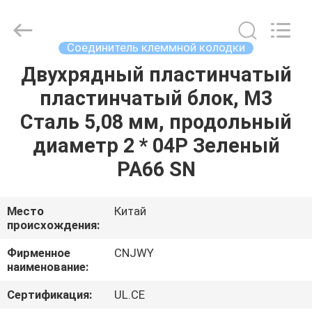
2026
ShenZhen
JWY
Electronic
Co.,Ltd.
Соединитель клеммной колодки
All
Rights
Reserved.
Двухрядный пластинчатый
ДОМ
пластинчатый блок, M3
ПРОДУКТЫ
Сталь 5,08 мм, продольный
диаметр 2 * 04P Зеленый
О
PA66 SN
НАС
Место
Китай
происхождения:
ПУТЕШЕСТВИЕ
ФАБРИКИ
Фирменное
CNJWY
наименование:
ПРОВЕРКА
Сертификация:
UL.CE