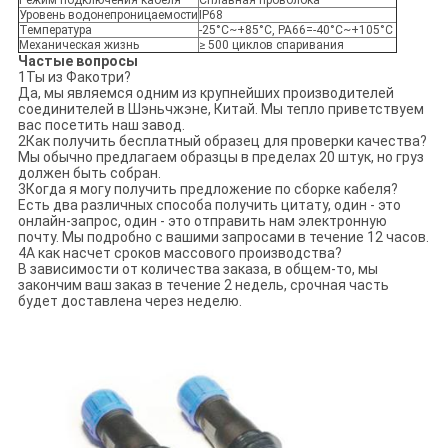
Режим подключения кабеля
Сплавная проволока
Уровень водонепроницаемости
IP68
Температура
-25°C~+85°C, PA66=-40°C~+105°C
Механическая жизнь
≥ 500 циклов спаривания
Частые вопросы
1Ты из Факотри?
Да, мы являемся одним из крупнейших производителей
соединителей в Шэньчжэне, Китай. Мы тепло приветствуем
вас посетить наш завод.
2Как получить бесплатный образец для проверки качества?
Мы обычно предлагаем образцы в пределах 20 штук, но груз
должен быть собран.
3Когда я могу получить предложение по сборке кабеля?
Есть два различных способа получить цитату, один - это
онлайн-запрос, один - это отправить нам электронную
почту. Мы подробно с вашими запросами в течение 12 часов.
4А как насчет сроков массового производства?
В зависимости от количества заказа, в общем-то, мы
закончим ваш заказ в течение 2 недель, срочная часть
будет доставлена через неделю.