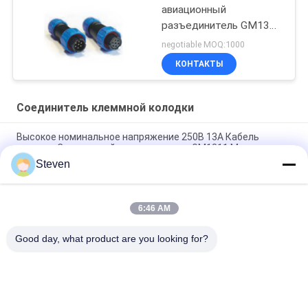
авиационный
разъединитель GM1310
7Поля мужской и
negotiable MOQ:1000
женский 200В 5А
КОНТАКТЫ
Соединитель клеммной колодки
Высокое номинальное напряжение 250В 13А Кабель
питания Совместный разъединитель GM1311 Мужчина
Женщина
Steven
Высоковольтный соединитель кабеля питания GM1311
6:46 AM
250В 13А Кабель питания Совместный соединитель
GM1311 Мужчина Женщина Авиационный разъем
Good day, what product are you looking for?
Популярные категории
Все
Соединитель 
Женский 