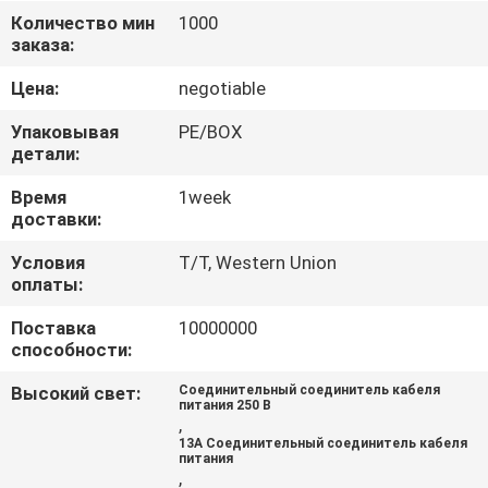
КАЧЕСТВА
Количество мин
1000
заказа:
СВЯЖИТЕСЬ
Цена:
negotiable
МЫ
Упаковывая
PE/BOX
детали:
СПРОСИТЕ
Время
1week
доставки:
ЦИТАТУ
Условия
T/T, Western Union
оплаты:
COMPANY
Поставка
10000000
NEWS
способности:
Высокий свет:
Соединительный соединитель кабеля
КАРТА
питания 250 В
,
САЙТА
13A Соединительный соединитель кабеля
питания
,