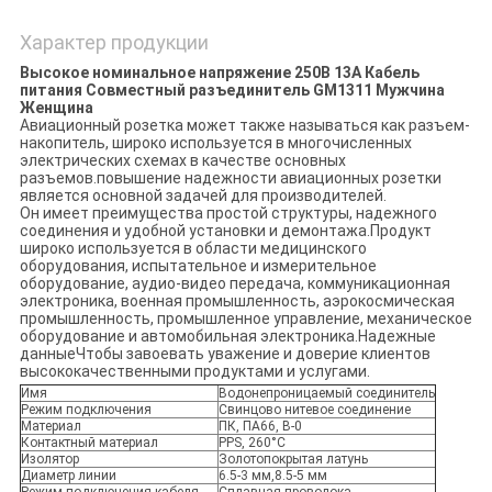
Характер продукции
Высокое номинальное напряжение 250В 13А Кабель
питания Совместный разъединитель GM1311 Мужчина
Женщина
Авиационный розетка может также называться как разъем-
накопитель, широко используется в многочисленных
электрических схемах в качестве основных
разъемов.повышение надежности авиационных розетки
является основной задачей для производителей.
Он имеет преимущества простой структуры, надежного
соединения и удобной установки и демонтажа.Продукт
широко используется в области медицинского
оборудования, испытательное и измерительное
оборудование, аудио-видео передача, коммуникационная
электроника, военная промышленность, аэрокосмическая
промышленность, промышленное управление, механическое
оборудование и автомобильная электроника.Надежные
данныеЧтобы завоевать уважение и доверие клиентов
высококачественными продуктами и услугами.
Имя
Водонепроницаемый соединитель
Режим подключения
Свинцово нитевое соединение
Материал
ПК, ПА66, В-0
Контактный материал
PPS, 260°C
Изолятор
Золотопокрытая латунь
Диаметр линии
6.5-3 мм,8.5-5 мм