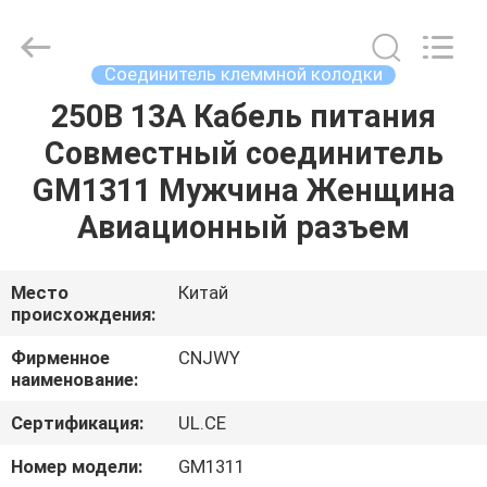
2026
ShenZhen
JWY
Electronic
Co.,Ltd.
Соединитель клеммной колодки
All
Rights
Reserved.
250В 13А Кабель питания
ДОМ
Совместный соединитель
ПРОДУКТЫ
GM1311 Мужчина Женщина
Авиационный разъем
О
НАС
Место
Китай
происхождения:
ПУТЕШЕСТВИЕ
Фирменное
CNJWY
наименование:
ФАБРИКИ
Сертификация:
UL.CE
ПРОВЕРКА
Номер модели:
GM1311