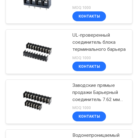
MOQ:1000
КОНТАКТЫ
UL-проверенный
соединитель блока
терминального барьера
MOQ:1000
КОНТАКТЫ
Заводские прямые
продажи Барьерный
соединитель 7.62 мм
Пич настройки цвета и
MOQ:1000
штифтов
КОНТАКТЫ
Водонепроницаемый