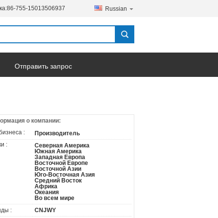
ка:
86-755-15013506937
Russian
Отправить запрос
ормация о компании:
бизнеса :
Производитель
и :
Северная Америка
Южная Америка
Западная Европа
Восточной Европе
Восточной Азии
Юго-Восточная Азия
Средний Восток
Африка
Океания
Во всем мире
ды :
CNJWY