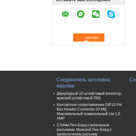
Соединитель заголовка
Со
коробки
Двухрядный 10 штифтовый конектор,
мужской штифтовый ПКБ
Контактное сопротивление DIP10 Pin
Box Header Connector 20 MΩ
Максимальный номинальный ток 1,0
AMP
2.54мм Пич-Борд к кабельным
разъемам, Мужской Пин-Борд к
проволочному разъему