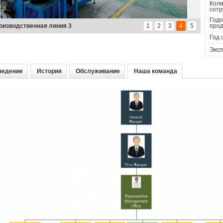
Коли
сотр
Годо
оизводственная линия 3
1
2
3
4
5
прод
Год 
Эксп
ведение
История
Обслуживание
Наша команда