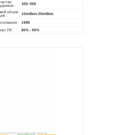
чество
300~500
удников :
вой объем
10million-20million
аж :
основания :
1998
орт ПК :
80% - 90%