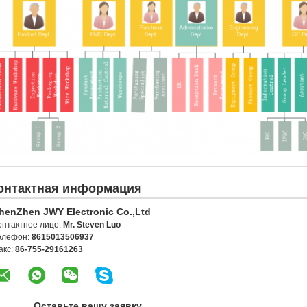
онтактная информация
henZhen JWY Electronic Co.,Ltd
онтактное лицо:
Mr. Steven Luo
елефон:
8615013506937
акс:
86-755-29161263
Оставьте вашу заявку