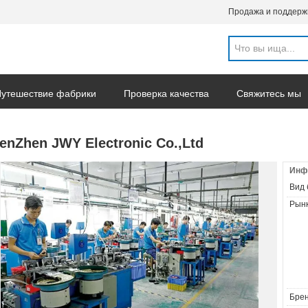
Продажа и поддерж
утешествие фабрики
Проверка качества
Свяжитесь мы
овости компании
enZhen JWY Electronic Co.,Ltd
Инф
Вид 
Рынк
Брен