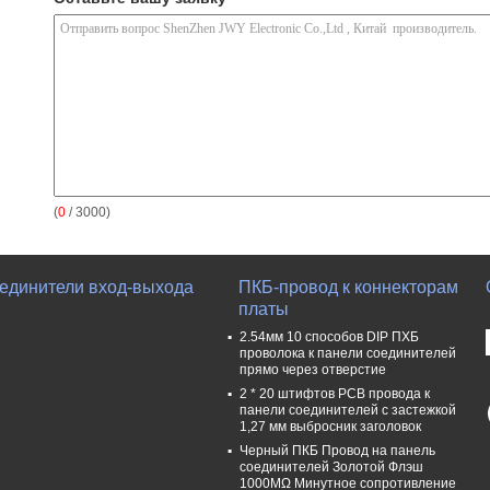
(
0
/ 3000)
единители вход-выхода
ПКБ-провод к коннекторам
платы
2.54мм 10 способов DIP ПХБ
проволока к панели соединителей
прямо через отверстие
2 * 20 штифтов PCB провода к
панели соединителей с застежкой
1,27 мм выбросник заголовок
Черный ПКБ Провод на панель
соединителей Золотой Флэш
1000MΩ Минутное сопротивление