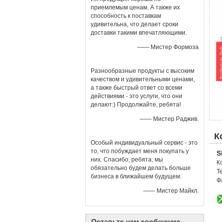
приемлемым ценам. А также их
способность к поставкам
удивительна, что делает сроки
доставки такими впечатляющими.
—— Мистер Формоза
Разнообразные продукты с высоким
качеством и удивительными ценами,
а также быстрый ответ со всеми
действиями - это услуги, что они
делают:) Продолжайте, ребята!
—— Мистер Раджив.
К
Особый индивидуальный сервис - это
то, что побуждает меня покупать у
S
них. Спасибо, ребята, мы
К
обязательно будем делать больше
Т
бизнеса в ближайшем будущем.
Ф
—— Мистер Майкл.
Оставьте нам сообщение